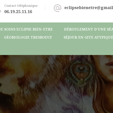
Contact téléphonique
eclipsebienetre@gmai
06.19.25.11.16
E SOINS ECLIPSE BIEN-ETRE
DÉROULEMENT D’UNE SÉ
GÉOBIOLOGIE TRESBOEUF
SÉJOUR EN GITE ATYPIQU