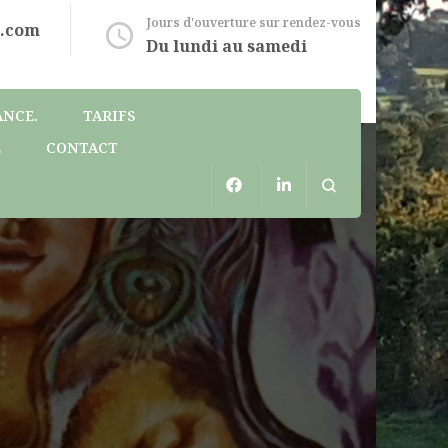
Jours d'ouverture sur rendez-vous
l.com
Du lundi au samedi
ANCE.
TARIFS
E
CONTACT